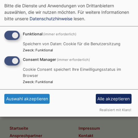
Bitte die Dienste und Anwendungen von Drittanbietern
auswählen, die wir nutzen möchten.
Für weitere Informationen
bitte unsere
Datenschutzhinweise
lesen.
Auch in diesem Jahr
findet wieder unsere
Sommerpredigtreihe
Funktional
(immer erforderlich)
statt! Dieses Mal zum
Speichern von Daten: Cookie für die Benutzersitzung
Thema: Mut
Zweck
:
Funktional
Consent Manager
(immer erforderlich)
Cookie Consent speichert Ihre Einwilligungsstatus im
Browser
Zweck
:
Funktional
Auswahl akzeptieren
Alle akzeptieren
Realisiert mit Klaro!
Hauptnavigation
Fußbereichsmenü
Startseite
Impressum
Ansprechpartner
Kontakt