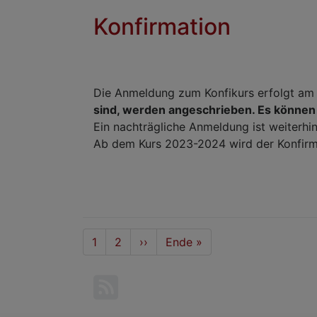
Konfirmation
Die Anmeldung zum Konfikurs erfolgt am 
sind, werden angeschrieben. Es können 
Ein nachträgliche Anmeldung ist weiterhi
Ab dem Kurs 2023-2024 wird der Konfirm
Seitennummerierung
Aktuelle
1
Seite
2
Nächste
››
Last
Ende »
Seite
Seite
page