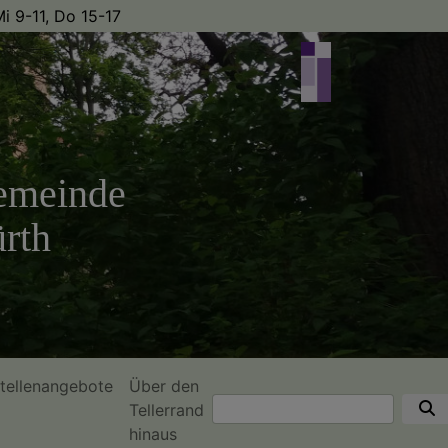
i 9-11, Do 15-17
emeinde
rth
tellenangebote
Über den
Suche
Tellerrand
hinaus