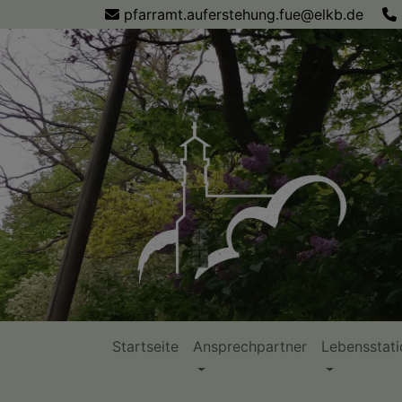
Direkt
pfarramt.auferstehung.fue@elkb.de
zum
Inhalt
Startseite
Ansprechpartner
Lebensstat
Hauptnavigation