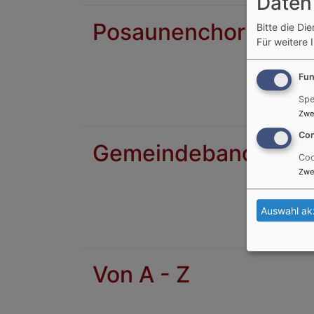
Daten
Posaunenchor
Bitte die Di
Für weitere 
Fun
Spe
Zwe
Con
Gemeindeband
Coo
Zwe
Auswahl ak
Von A - Z