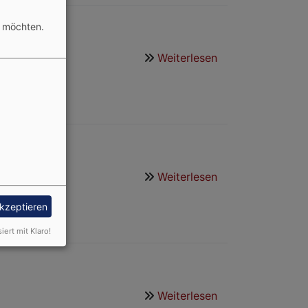
n möchten.
Weiterlesen
über
Posaunenchor
Weiterlesen
über
Gemeindeband
akzeptieren
siert mit Klaro!
Weiterlesen
über