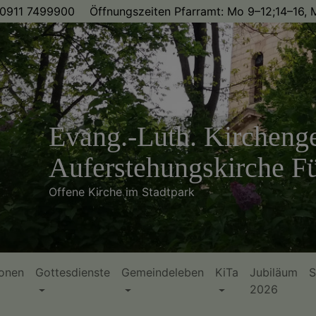
0911 7499900
Öffnungszeiten Pfarramt: Mo 9–12;14–16, M
Evang.-Luth. Kircheng
Auferstehungskirche Fü
Offene Kirche im Stadtpark
ionen
Gottesdienste
Gemeindeleben
KiTa
Jubiläum
S
2026