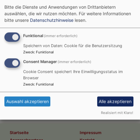
Bitte die Dienste und Anwendungen von Drittanbietern
auswählen, die wir nutzen möchten.
Für weitere Informationen
bitte unsere
Datenschutzhinweise
lesen.
Gottesdienste
Funktional
(immer erforderlich)
feiern wir sonntags und an Feiertagen um 9:30 Uhr,
Speichern von Daten: Cookie für die Benutzersitzung
einmal im Monat mit Abendmahl (abwechselnd mit
Zweck
:
Funktional
Wein und Traubensaft).
Consent Manager
(immer erforderlich)
Kinder sind zum Abendmahl eingeladen.
Cookie Consent speichert Ihre Einwilligungsstatus im
Browser
Weiterlesen
übe
Zweck
:
Funktional
Got
Auswahl akzeptieren
Alle akzeptieren
Realisiert mit Klaro!
Hauptnavigation
Fußbereichsmenü
Startseite
Impressum