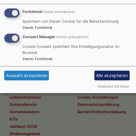
Funktional
(immer erforderlich)
Speichern von Daten: Cookie für die Benutzersitzung
Veranstaltungen
Zweck
:
Funktional
Weiterlesen
übe
Consent Manager
(immer erforderlich)
Ver
Cookie Consent speichert Ihre Einwilligungsstatus im
Browser
Zweck
:
Funktional
Auswahl akzeptieren
Alle akzeptieren
Hauptnavigation
Fußbereichsmenü
Startseite
Impressum
Realisiert mit Klaro!
Ansprechpartner
Kontakt
Lebensstationen
Cookie-Einstellungen
Gottesdienste
Datenschutzerklärung
Gemeindeleben
Barrierefreiheitserklärung
KiTa
Jubiläum 2026
Stellenangebote